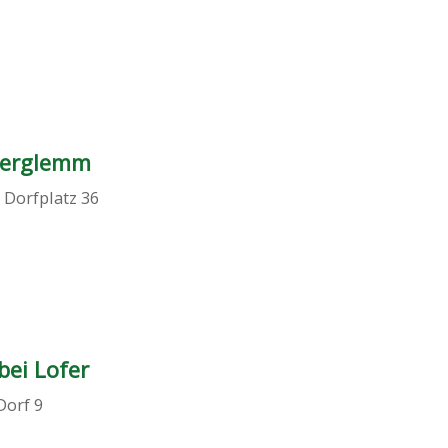
terglemm
,
Dorfplatz 36
bei Lofer
Dorf 9