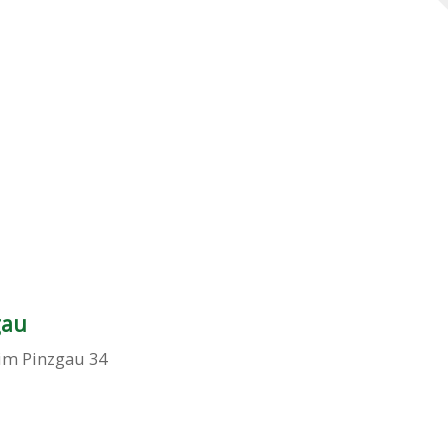
1
gau
im Pinzgau 34