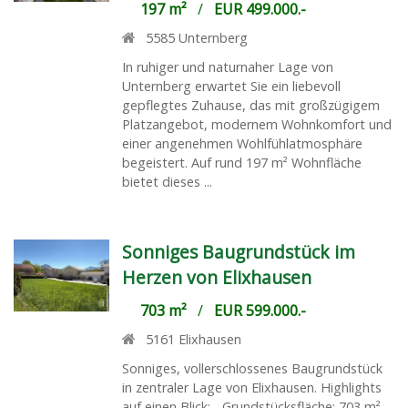
197 m²
/
EUR 499.000.-
5585
Unternberg
In ruhiger und naturnaher Lage von
Unternberg erwartet Sie ein liebevoll
gepflegtes Zuhause, das mit großzügigem
Platzangebot, modernem Wohnkomfort und
einer angenehmen Wohlfühlatmosphäre
begeistert. Auf rund 197 m² Wohnfläche
bietet dieses ...
Sonniges Baugrundstück im
Herzen von Elixhausen
703 m²
/
EUR 599.000.-
5161
Elixhausen
Sonniges, vollerschlossenes Baugrundstück
in zentraler Lage von Elixhausen. Highlights
auf einen Blick: - Grundstücksfläche: 703 m² -