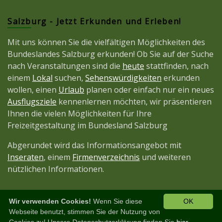
Salzburg - Jetzt Erkunden und Erleben!
Mit uns können Sie die vielfältigen Möglichkeiten des
Bundeslandes Salzburg erkunden! Ob Sie auf der Suche
nach Veranstaltungen sind die
heute
stattfinden, nach
einem
Lokal
suchen,
Sehenswürdigkeiten
erkunden
wollen, einen
Urlaub
planen oder einfach nur ein neues
Ausflugsziele
kennenlernen möchten, wir präsentieren
Ihnen die vielen Möglichkeiten für Ihre
Freizeitgestaltung im Bundesland Salzburg
Abgerundet wird das Informationsangebot mit
Inseraten
, einem
Firmenverzeichnis
und weiteren
nützlichen Informationen.
Wir verwenden Cookies!
Wenn Sie diese
OK
Diese Seite ist ein Projekt der
JetztMedien.com
Webseite benutzt, stimmen Sie der Nutzung von