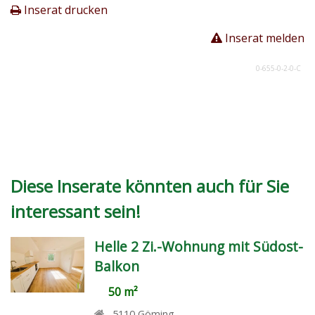
Inserat drucken
Inserat melden
0-655-0-2-0-C
Diese Inserate könnten auch für Sie
interessant sein!
Helle 2 Zi.-Wohnung mit Südost-
Balkon
50 m²
5110
Göming