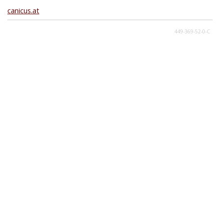
canicus.at
449-369-52-0-C