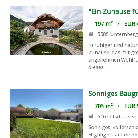
"Ein Zuhause f
197 m²
/
EUR 4
5585
Unternber
In ruhiger und natur
Zuhause, das mit g
angenehmen Wohlfühl
dieses ...
Sonniges Baugr
703 m²
/
EUR 5
5161
Elixhausen
Sonniges, vollerschl
Highlights auf einen 