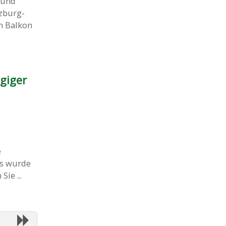
 und
lzburg-
m Balkon
giger
e
us wurde
ie ...