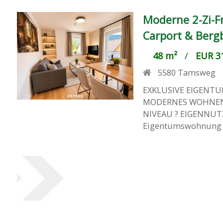
Moderne 2-Zi-Fr
Carport & Bergb
48 m²
/
EUR 31
5580
Tamsweg
EXKLUSIVE EIGENT
MODERNES WOHNEN
NIVEAU ? EIGENNUTZ
Eigentumswohnung ve