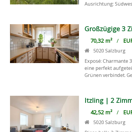
Ausrichtung: Südwest
Großzügige 3 Z
70,32 m²
/
EUR
5020
Salzburg
Exposé: Charmante 3
eine perfekt aufget
Grünen verbindet. Gel
Itzling | 2 Zi
42,52 m²
/
EUR
5020
Salzburg