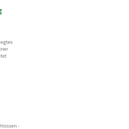
g
legtes
iner
tet
hlossen -