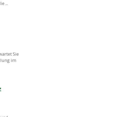
 ...
artet Sie
olung im
z