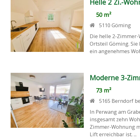
Helle 2 Zi.-Wo
50 m²
5110
Göming
Die helle 2-Zimmer-
Ortsteil Göming. Sie
ein angenehmes Wohn
Moderne 3-Zim
73 m²
5165
Berndorf be
In Perwang am Grab
insgesamt zehn Wohn
Zimmer-Wohnung mit
Lift erreichbar ist. ...