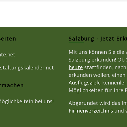
seiten
Salzburg - Jetzt Er
Mit uns können Sie die 
ate.net
Salzburg erkunden! Ob 
heute
stattfinden, nac
staltungskalender.net
erkunden wollen, einen
Ausflugsziele
kennenlern
itmachen
Möglichkeiten für Ihre 
Möglichkeitein bei uns!
Abgerundet wird das I
Firmenverzeichnis
und w