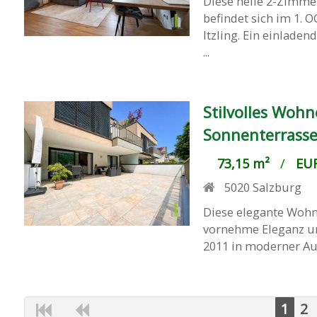
Diese helle 2-Zimme
befindet sich im 1. 
Itzling. Ein einlad
...
Stilvolles Woh
Sonnenterrasse
73,15 m²
/
EUR
5020
Salzburg
Diese elegante Wohn
vornehme Eleganz un
2011 in moderner Aus
1
2