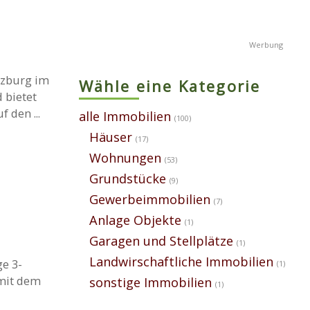
lzburg im
Wähle eine Kategorie
 bietet
den ...
alle Immobilien
(100)
Häuser
(17)
Wohnungen
(53)
Grundstücke
(9)
Gewerbeimmobilien
(7)
Anlage Objekte
(1)
Garagen und Stellplätze
(1)
Landwirschaftliche Immobilien
e 3-
(1)
mit dem
sonstige Immobilien
(1)