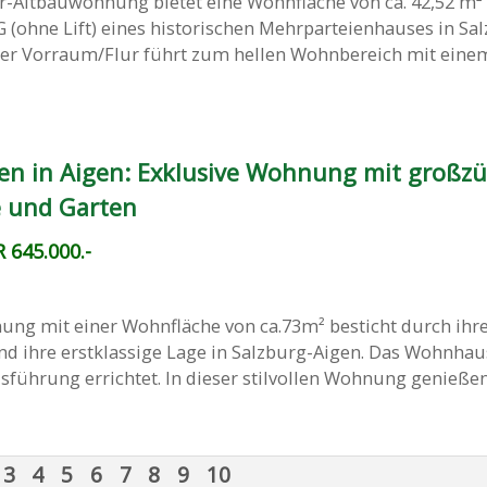
r-Altbauwohnung bietet eine Wohnfläche von ca. 42,52 m²
OG (ohne Lift) eines historischen Mehrparteienhauses in Sa
ender Vorraum/Flur führt zum hellen Wohnbereich mit eine
nen in Aigen: Exklusive Wohnung mit großzü
 und Garten
 645.000.-
ung mit einer Wohnfläche von ca.73m² besticht durch ihr
d ihre erstklassige Lage in Salzburg-Aigen. Das Wohnha
führung errichtet. In dieser stilvollen Wohnung genießen S
3
4
5
6
7
8
9
10