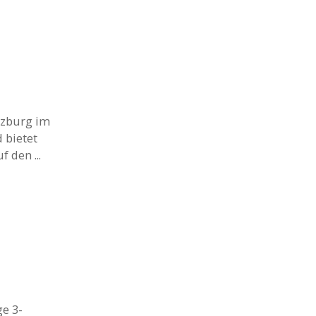
lzburg im
 bietet
den ...
e 3-